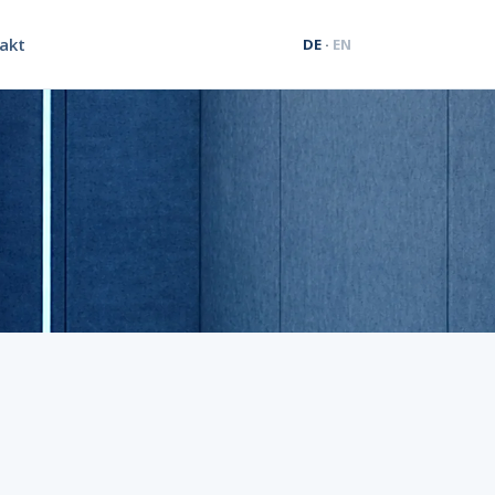
akt
DE
·
EN