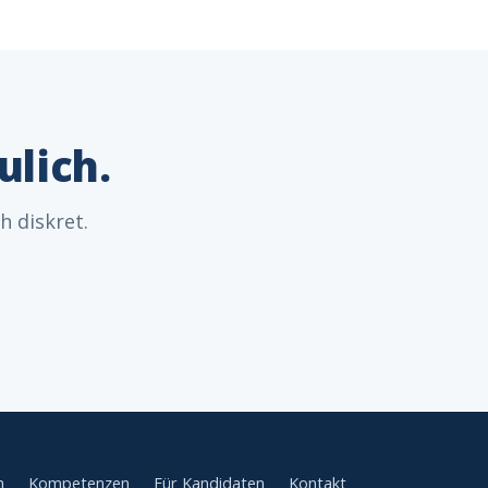
ulich.
h diskret.
n
Kompetenzen
Für Kandidaten
Kontakt